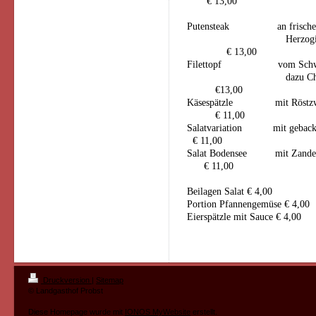
€ 13,00
Putensteak an frischer C
He
€ 13,00
Filettopf vom Schweinefi
daz
€13,00
Käsespätzle
€ 11,00
Salatvariation mit gebacken
€ 11,00
Salat Bodensee mit Zan
€ 11,00
Beilagen Salat € 4,00
Portion Pfannengemüse € 4,00
Eierspätzle mit Sauce € 4,00
Druckversion
|
Sitemap
© Landgasthof Probst
Diese Homepage wurde mit
IONOS MyWebsite
erstellt.